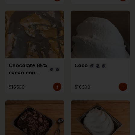
Chocolate 85%
Coco
cacao con
Higos al coñac
$16.500
$16.500