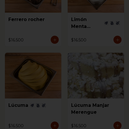
Ferrero rocher
Limón
Menta
Jengibre
$16.500
$16.500
Lúcuma
Lúcuma Manjar
Merengue
$16.500
$16.500