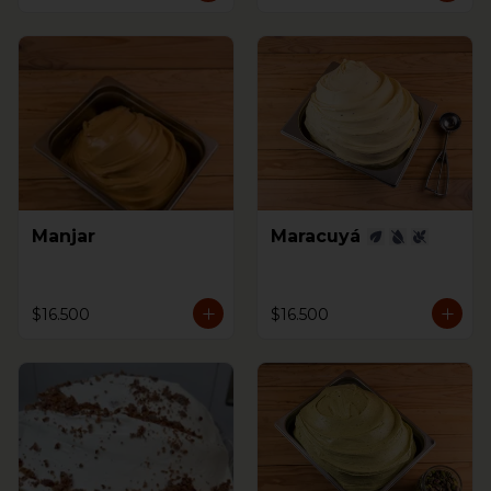
Manjar
Maracuyá
$16.500
$16.500