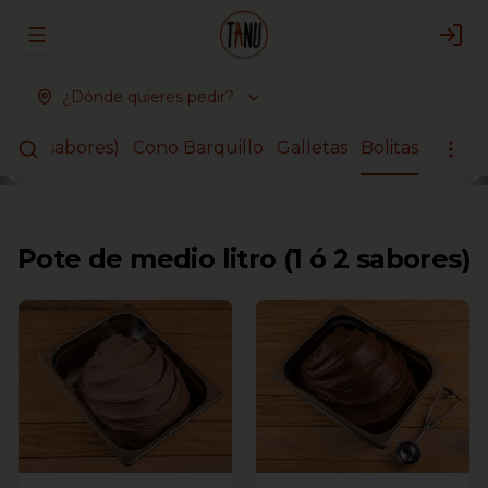
Abrir menu de navegación
Logi
¿Dónde quieres pedir?
 2 ó 3 sabores)
Cono Barquillo
Galletas
Bolitas
Pote de medio litro (1 ó 2 sabores)