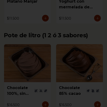
Plátano Manjar
Yoghurt con
mermelada de
Mora
$11.500
$11.500
Pote de litro (1 2 ó 3 sabores)
Chocolate
Chocolate
100%, sin
85% cacao
azúcar
$16.500
$16.500