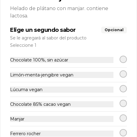
Helado de plátano con manjar. contiene
PROMO BOLITAS
lactosa.
6X5
Elige un segundo sabor
Opcional
$6.000
Se le agregará al sabor del producto
Seleccione 1
Chocolate 100%, sin azúcar
Limón-menta-jengibre vegan
Lúcuma vegan
Chocolate 85% cacao vegan
Conócenos
Manjar
Delivery
Ferrero rocher