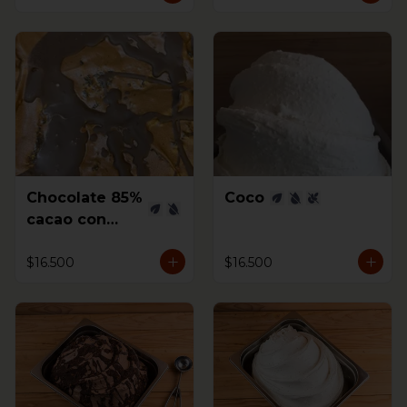
Chocolate 85%
Coco
cacao con
Higos al coñac
$16.500
$16.500