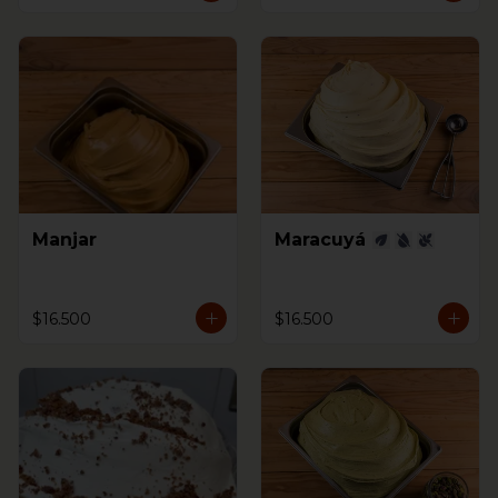
Manjar
Maracuyá
$16.500
$16.500