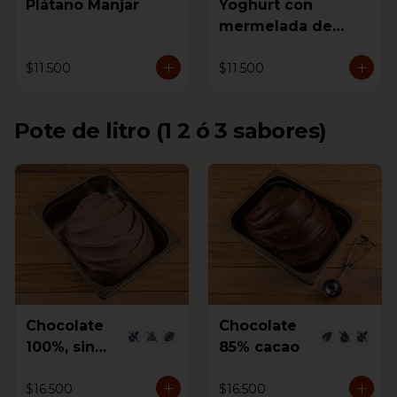
Plátano Manjar
Yoghurt con
mermelada de
Mora
$11.500
$11.500
Pote de litro (1 2 ó 3 sabores)
Chocolate
Chocolate
100%, sin
85% cacao
azúcar
$16.500
$16.500