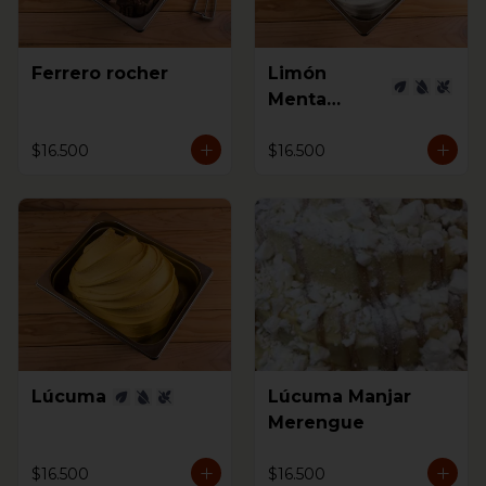
Ferrero rocher
Limón
Menta
Jengibre
$16.500
$16.500
Lúcuma
Lúcuma Manjar
Merengue
$16.500
$16.500