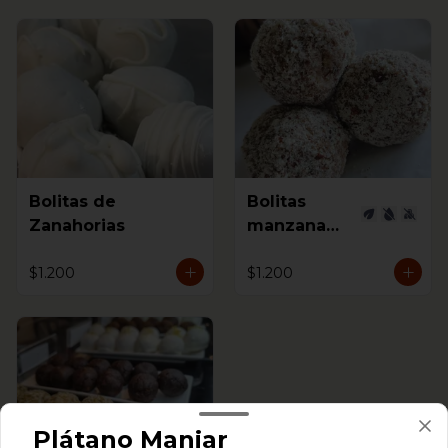
Bolitas de
Bolitas
Zanahorias
manzana
canela
$1.200
$1.200
Plátano Manjar