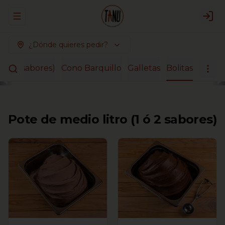
Abrir menu de navegación
Logi
¿Dónde quieres pedir?
 2 ó 3 sabores)
Cono Barquillo
Galletas
Bolitas
Pote de medio litro (1 ó 2 sabores)