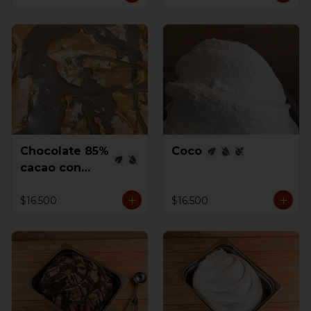
Chocolate 85%
Coco
cacao con
Higos al coñac
$16.500
$16.500