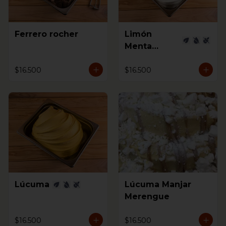
Ferrero rocher
Limón
Menta
Jengibre
$16.500
$16.500
Lúcuma
Lúcuma Manjar
Merengue
$16.500
$16.500