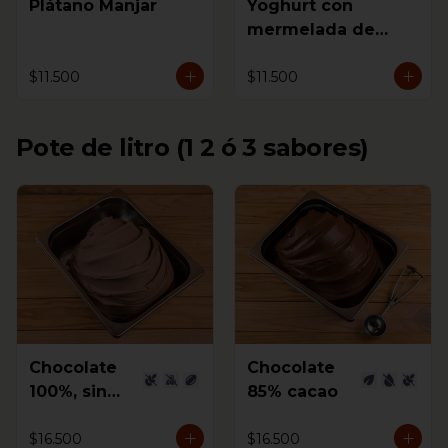
Plátano Manjar
Yoghurt con
mermelada de
Mora
$11.500
$11.500
Pote de litro (1 2 ó 3 sabores)
Chocolate
Chocolate
100%, sin
85% cacao
azúcar
$16.500
$16.500