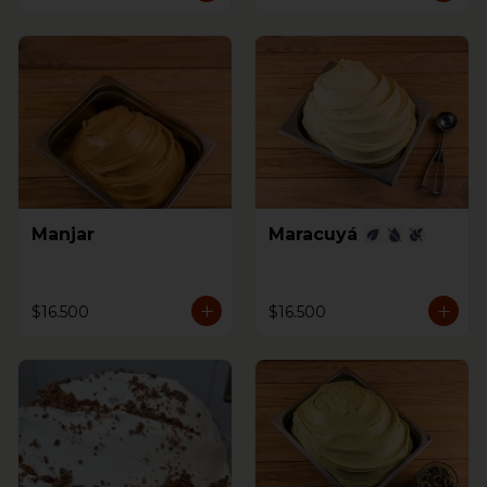
Manjar
Maracuyá
$16.500
$16.500