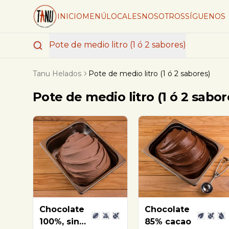
INICIO
MENÚ
LOCALES
NOSOTROS
SÍGUENOS
Pote de medio litro (1 ó 2 sabores)
Tanu Helados
Pote de medio litro (1 ó 2 sabores)
Pote de medio litro (1 ó 2 sabor
Chocolate
Chocolate
100%, sin
85% cacao