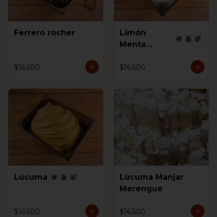
Ferrero rocher
Limón
Menta
Jengibre
$16.500
$16.500
Lúcuma
Lúcuma Manjar
Merengue
$16.500
$16.500