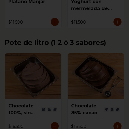
Plátano Manjar
Yoghurt con
mermelada de
Mora
$11.500
$11.500
Pote de litro (1 2 ó 3 sabores)
Chocolate
Chocolate
100%, sin
85% cacao
azúcar
$16.500
$16.500