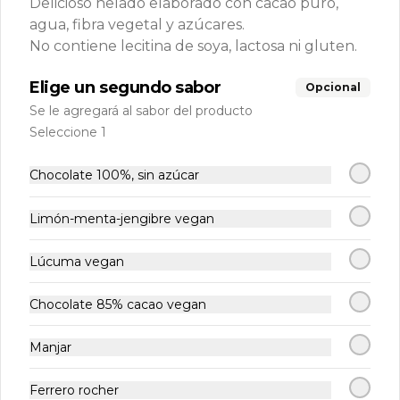
Delicioso helado elaborado con cacao puro,
agua, fibra vegetal y azúcares.
PROMO BOLITAS
No contiene lecitina de soya, lactosa ni gluten.
6X5
Elige un segundo sabor
Opcional
$6.000
Se le agregará al sabor del producto
Seleccione 1
Chocolate 100%, sin azúcar
Limón-menta-jengibre vegan
Lúcuma vegan
Chocolate 85% cacao vegan
Conócenos
Manjar
Delivery
Ferrero rocher