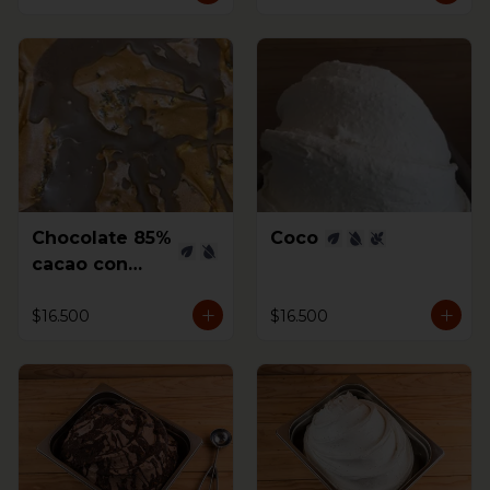
Chocolate 85%
Coco
cacao con
Higos al coñac
$16.500
$16.500