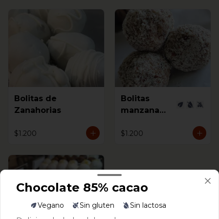
Bolitas de
Bolitas
Zanahorias
manzana
canela
$1.200
$1.200
Chocolate 85% cacao
Vegano
Sin gluten
Sin lactosa