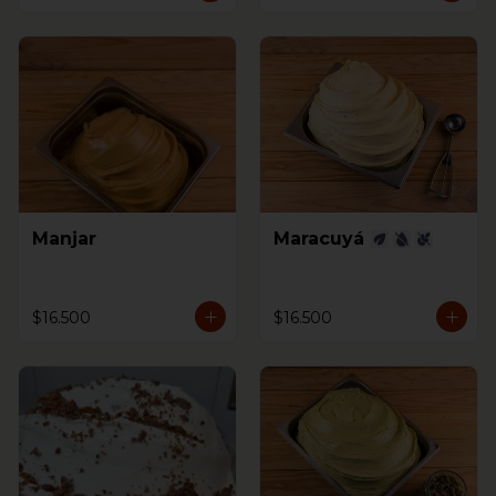
Manjar
Maracuyá
$16.500
$16.500